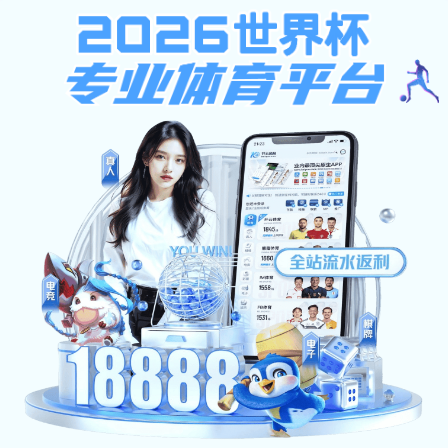
分分快3精准计划
· 赛事服务
分分快3-分...
主节点故障自...
全家都在用 ...
体育新闻
直播连线
强强对话
裁判名录
乌兹别克斯坦vs刚果金2026
世界杯晋级影响
2026-06-28 07:02
·
116
分分快3-分分...
在刚刚过去的这个国际比赛日，亚洲与非洲足
坛各自上演了一场足以影响未来数年格局的暗
战。乌兹别克斯坦与刚果金，这两支看似分属