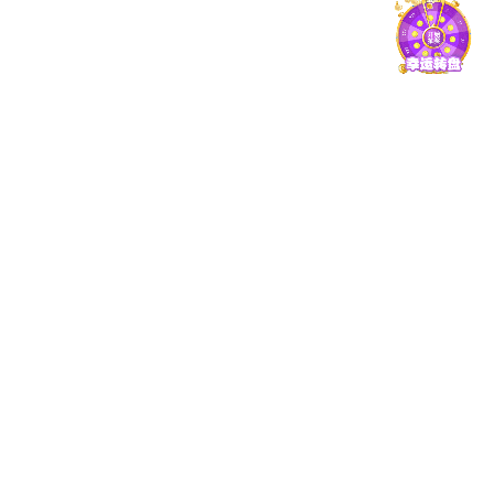
里昂战术观察：长短传比例仍需打磨
阿斯顿维拉交锋考文垂，落后时的耐心
J组阿尔及利亚面对约旦出线形势与
2026世界杯杜兰面对刚果金远射选择
2026世界杯葡萄牙乌兹别克斯坦赛前
分分快3-分分快3开奖结果查询...
体育新闻
直播连线
强强对话