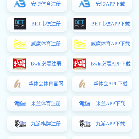
克斯坦vs刚果金2026世界杯晋级影响》的核
心命题，在于中亚狼如何利用主场优势和已成
型的战术体系，在竞争惨烈的亚洲区杀出重
围。亚洲区拥有8.5个名额，但传统强队林
立。乌兹别克斯坦的优势在于中场控制力与定
位球战术的精准度，他们在预选赛中的持续施
压能力，往往能让对手在比赛末端崩盘。然
而，刚果金所代表的非洲足球，则完全是另一
种生存逻辑。非洲区同样拥有9.5个名额，但
预选赛的残酷性在于，一场客场失利就可能将
整个晋级形势推向深渊。刚果金球员的身体对
抗能力和个人技术爆发力在非洲足坛首屈一
指，其战术纪律的稳定性却时常如过山车般起
伏。因此，探讨《乌兹别克斯坦vs刚果金